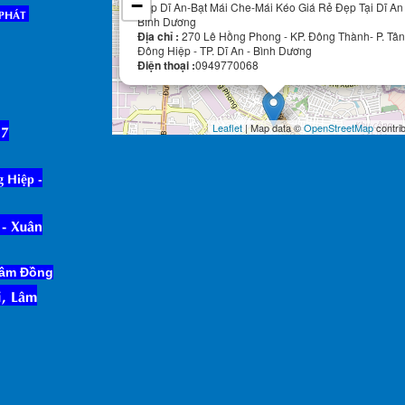
−
Xếp Dĩ An-Bạt Mái Che-Mái Kéo Giá Rẻ Đẹp Tại Dĩ An
 PHÁT
Bình Dương
Địa chỉ :
270 Lê Hồng Phong - KP. Đông Thành- P. Tân
Đông Hiệp - TP. Dĩ An - Bình Dương
Điện thoại :
0949770068
17
Leaflet
| Map data ©
OpenStreetMap
contri
g Hiệp -
- Xu
â
n
 Lâm Đồng
, Lâm