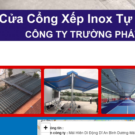
+
Thông tin :
Tên công ty :
Mái Hiên Di Động Dĩ An Bình Dương-Má