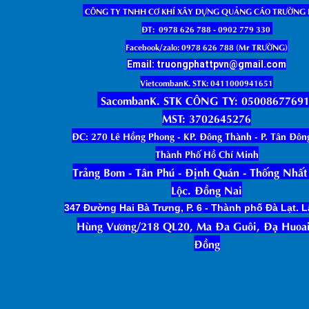
CÔNG TY TNHH CƠ KHÍ XÂY DỰNG QUẢNG CÁO TRƯỜNG
ĐT: 0978 626 788 - 0902 779 330
Facebook/zalo: 0978 626 788 (Mr TRƯỜNG)
Email: truongphattpvn@gmail.com
VietcombanK. STK: 0411000941651
SacombanK. STK CÔNG TY: 0500867769
MST: 3702645276
ĐC: 270 Lê Hồng Phong - KP. Đông Thành - P. Tân Đôn
Thành Phố Hồ Chí Minh
Trảng Bom - Tân Phú - Định Quán - Thống Nhất 
Lộc. Đồng Nai
347 Đường Hai Bà Trưng, P. 6 - Thành phố Đà Lạt.
Hùng Vương/218 QL20, Ma Đa Guôi, Đạ Huoai
Đồng