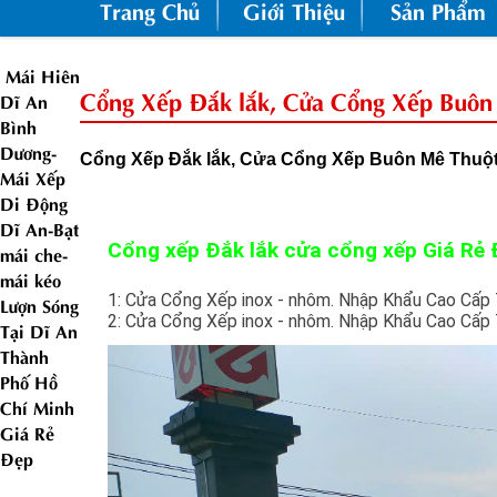
Trang Chủ
Giới Thiệu
Sản Phẩm
Mái Hiên
Cổng Xếp Đắk lắk, Cửa Cổng Xếp Buôn 
Dĩ An
Bình
Dương-
Cổng Xếp Đắk lắk, Cửa Cổng Xếp Buôn Mê Thuột. 
Mái Xếp
Di Động
Dĩ An-Bạt
Cổng xếp Đắk lắk cửa cổng xếp Giá Rẻ 
mái che-
mái kéo
1: Cửa Cổng Xếp inox - nhôm. Nhập Khẩu Cao Cấp 
Lượn Sóng
2: Cửa Cổng Xếp inox - nhôm. Nhập Khẩu Cao Cấp
Tại Dĩ An
Thành
Phố Hồ
Chí Minh
Giá Rẻ
Đẹp