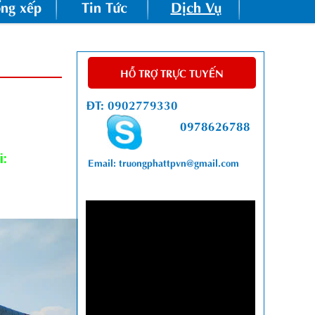
ng xếp
Tin Tức
Dịch Vụ
HỖ TRỢ TRỰC TUYẾN
ĐT: 0902779330
0978626788
i:
Email: truongphattpvn@gmail.com