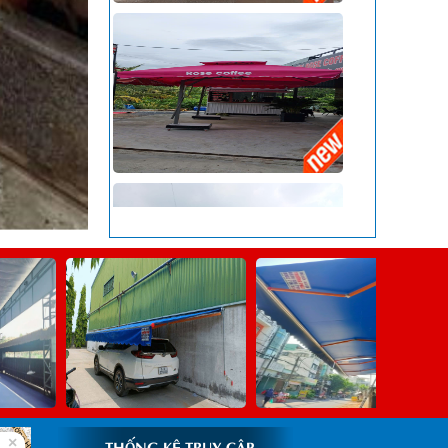
×
THỐNG KÊ TRUY CẬP