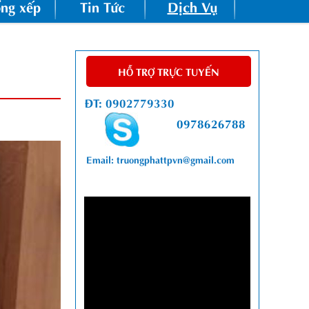
ng xếp
Tin Tức
Dịch Vụ
HỖ TRỢ TRỰC TUYẾN
ĐT: 0902779330
0978626788
Email: truongphattpvn@gmail.com