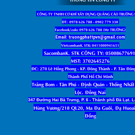
CÔNG TY TNHH CƠ KHÍ XÂY DỰNG QUẢNG CÁO TRƯỜNG
ĐT: 0978 626 788 - 0902 779 330
Facebook/zalo: 0978 626 788 (Mr TRƯỜNG)
Email: truongphattpvn@gmail.com
VietcombanK. STK: 0411000941651
SacombanK. STK CÔNG TY: 0500867769
MST: 3702645276
ĐC: 270 Lê Hồng Phong - KP. Đông Thành - P. Tân Đôn
Thành Phố Hồ Chí Minh
Trảng Bom - Tân Phú - Định Quán - Thống Nhất 
Lộc. Đồng Nai
347 Đường Hai Bà Trưng, P. 6 - Thành phố Đà Lạt.
Hùng Vương/218 QL20, Ma Đa Guôi, Đạ Huoai
Đồng