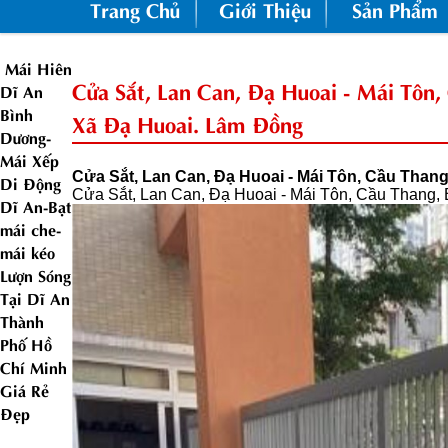
Trang Chủ
Giới Thiệu
Sản Phẩm
Mái Hiên
Cửa Sắt, Lan Can, Đạ Huoai - Mái Tôn,
Dĩ An
Bình
Xã Đạ Huoai. Lâm Đồng
Dương-
Mái Xếp
Cửa Sắt, Lan Can, Đạ Huoai - Mái Tôn, Cầu Than
Di Động
Cửa Sắt, Lan Can, Đạ Huoai - Mái Tôn, Cầu Thang,
Dĩ An-Bạt
mái che-
mái kéo
Lượn Sóng
Tại Dĩ An
Thành
Phố Hồ
Chí Minh
Giá Rẻ
Đẹp