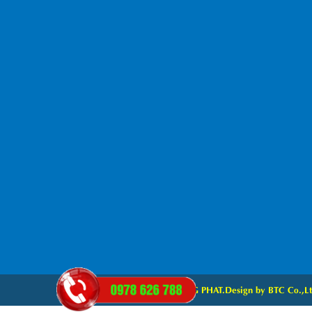
2015 Copyright © TRUONG PHAT.Design by BTC Co.,L