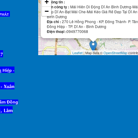
+
Thông tin :
Tên công ty :
Mái Hiên Di Động Dĩ An Bình Dương-Má
−
Xếp Dĩ An-Bạt Mái Che-Mái Kéo Giá Rẻ Đẹp Tại Dĩ An
 PHÁT
Bình Dương
Địa chỉ :
270 Lê Hồng Phong - KP. Đông Thành- P. Tân
Đông Hiệp - TP. Dĩ An - Bình Dương
Điện thoại :
0949770068
17
Leaflet
| Map data ©
OpenStreetMap
contri
g Hiệp -
- Xu
â
n
 Lâm Đồng
, Lâm