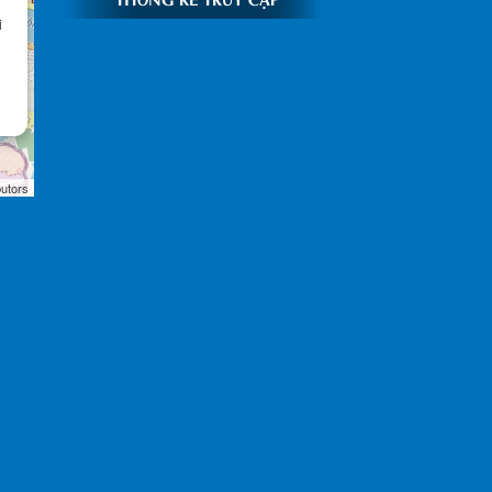
i
butors